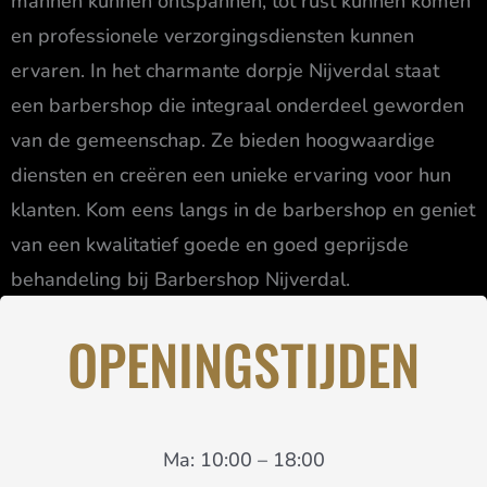
mannen kunnen ontspannen, tot rust kunnen komen
en professionele verzorgingsdiensten kunnen
ervaren. In het charmante dorpje Nijverdal staat
een barbershop die integraal onderdeel geworden
van de gemeenschap. Ze bieden hoogwaardige
diensten en creëren een unieke ervaring voor hun
klanten. Kom eens langs in de barbershop en geniet
van een kwalitatief goede en goed geprijsde
behandeling bij Barbershop Nijverdal.
OPENINGSTIJDEN
Maak een afspraak
Ma: 10
:00 – 18:00