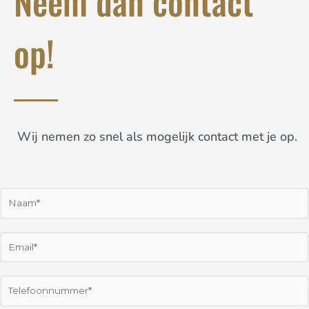
Neem dan contact
op!
Wij nemen zo snel als mogelijk contact met je op.
N
a
a
m
E
*
m
a
i
T
l
e